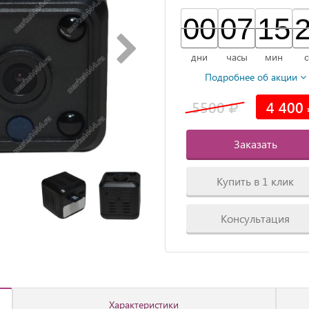
00
00
00
07
07
00
15
15
00
дни
часы
мин
с
Подробнее об акции
5500
4 400
Заказать
Купить в 1 клик
Консультация
Характеристики