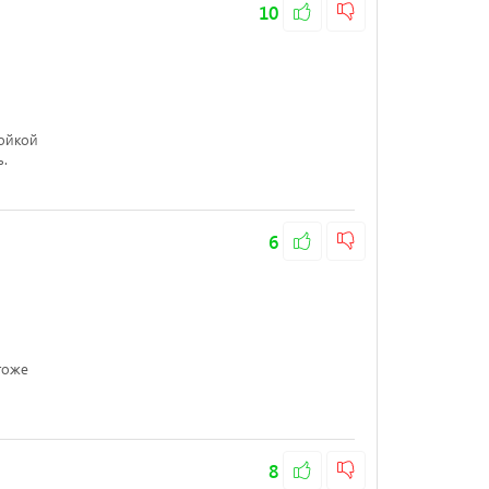
10
ройкой
.
6
тоже
8