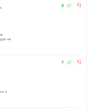
6
е.
ие
ндую не
7
фон и