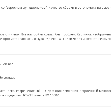
 со "взрослым функционалом". Качество сборки и эргономика на высот
ра отличная. Все настройки сделал без проблем. Картинка, изображен
е просматриваю хоть откуда, где есть WI FI или через интернет. Рекоме
ьшой вес.
е увидел.
установка. Разрешение Full HD. Детекция движения, встроенный микро
реимущество IP WIFI камера BX 1400Z.