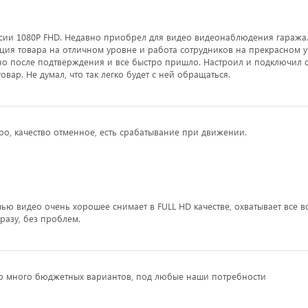
сии 1080Р FHD. Недавно приобрел для видео видеонаблюдения гаража
ация товара на отличном уровне и работа сотрудников на прекрасном у
о после подтверждения и все быстро пришло. Настроил и подключил с
вар. Не думал, что так легко будет с ней обращаться.
о, качество отменное, есть срабатывание при движении.
ью видео очень хорошее снимает в FULL HD качестве, охватывает все в
разу, без проблем.
р много бюджетных вариантов, под любые наши потребности