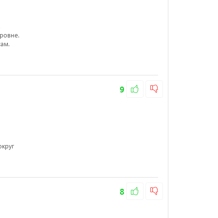
.
ровне.
ам.
9
округ
8