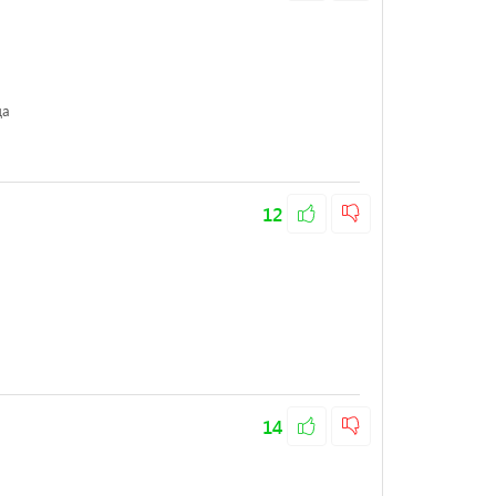
да
12
14