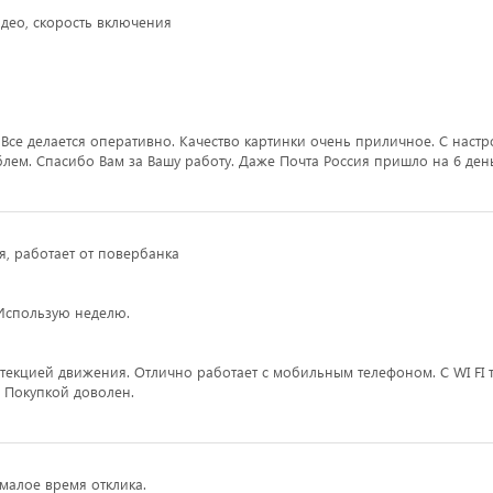
идео, скорость включения
Все делается оперативно. Качество картинки очень приличное. С наст
лем. Спасибо Вам за Вашу работу. Даже Почта Россия пришло на 6 день
я, работает от повербанка
Использую неделю.
текцией движения. Отлично работает с мобильным телефоном. С WI FI 
 Покупкой доволен.
 малое время отклика.