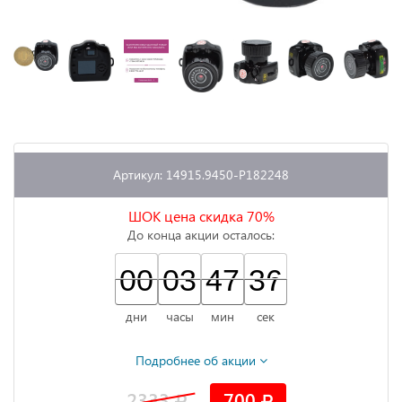
Артикул: 14915.9450-P182248
ШОК цена скидка 70%
До конца акции осталось:
00
00
00
03
03
00
47
47
00
36
36
37
дни
часы
мин
сек
Подробнее об акции
2333
700