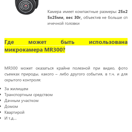
Камера имеет компактные размеры:
25х2
5х25мм, вес 30г,
объектив не больше сп
ичечной головки
Где может быть использована
микрокамера MR300?
MR300 может оказаться крайне полезной при видео, фото
съемках природы, какого – либо другого события, в т.ч. и для
скрытого контроля:
За жилищем
Транспортным средством
Дачным участком
Домом
Квартирой
И т.д…