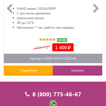
FullHD видео 1920х1080P
С датчиком движения
Цикличная запись
SD до 32Гб
Автономно 7 час, работа при зарядке
4.9 (38)
4667
1 400
Артикул: 15087.9450-P182248
Подробнее
Заказать
8 (800) 775-46-67