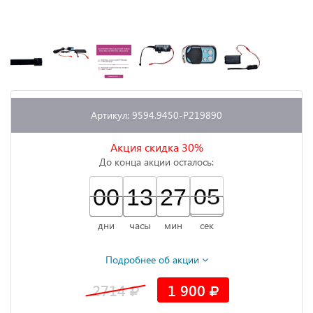
Артикул: 9594.9450-P219890
Акция скидка 30%
До конца акции осталось:
00
00
00
13
13
00
27
27
00
05
05
06
дни
часы
мин
сек
Подробнее об акции
2714
1 900